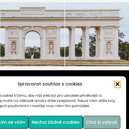
Martina a Petr měli jedno jediné
Martina a Petr měli jedno jediné
přání. Jelikož
...
přání. Jelikož
...
42
5
18
0
Spravovat souhlas s cookies
ookies k tomu, aby náš web byl pro uživatele přívětivější a
 mohli na základě analýz stále vylepšovat. Pokud nám dáte svůj
ejich používáním i nadále, moc nám tím pomůžete...
sím se vším
Nechci žádné cookies
Chci si vybrat
ES (EU)