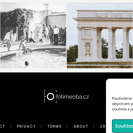
Jsou dva druhy svateb… Jedny, kam
Martina a Petr měli jedno jediné
si snoubenci
...
přání. Jelikož
...
32
1
22
3
Používáme c
abychom jej
souhlas s j
Souhla
CT
PRIVACY
TERMS
ABOUT
ZÁSADY COOKI