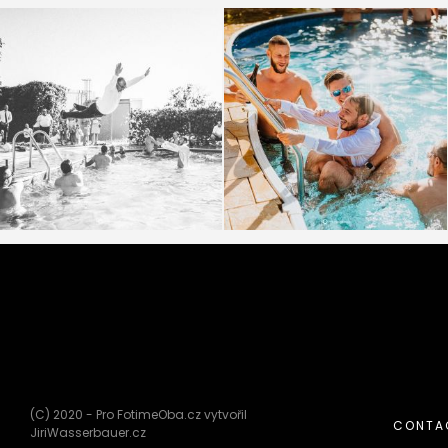
Jsou svatby a jsou svatby... A když
Co na tom, že jste zrovna na svatbě.
vidíme na
...
A co na tom,
...
75
5
33
1
(C) 2020 - Pro FotimeOba.cz vytvořil
CONTA
JiriWasserbauer.cz