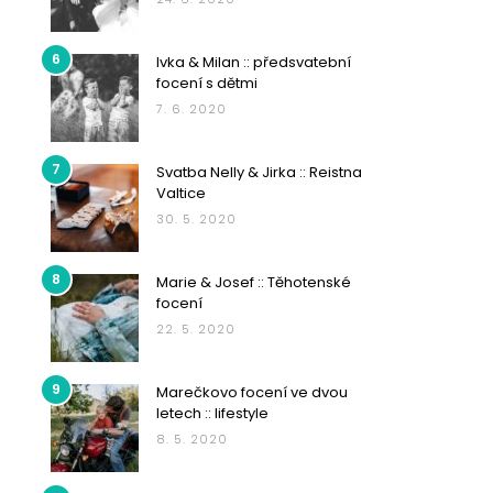
6
Ivka & Milan :: předsvatební
focení s dětmi
7. 6. 2020
7
Svatba Nelly & Jirka :: Reistna
Valtice
30. 5. 2020
8
Marie & Josef :: Těhotenské
focení
22. 5. 2020
9
Marečkovo focení ve dvou
letech :: lifestyle
8. 5. 2020