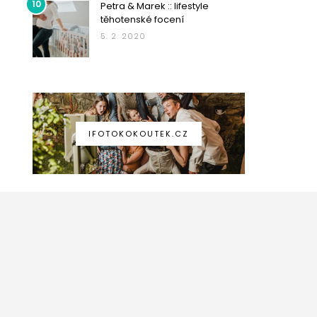
10
Petra & Marek :: lifestyle
těhotenské focení
5. 2. 2020
IFOTOKOKOUTEK.CZ