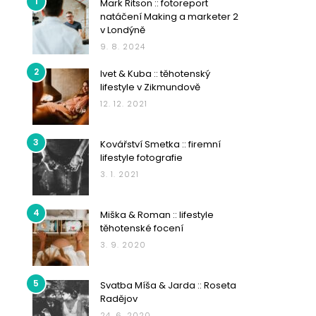
1
Mark Ritson :: fotoreport
natáčení Making a marketer 2
v Londýně
9. 8. 2024
2
Ivet & Kuba :: těhotenský
lifestyle v Zikmundově
12. 12. 2021
3
Kovářství Smetka :: firemní
lifestyle fotografie
3. 1. 2021
4
Miška & Roman :: lifestyle
těhotenské focení
3. 9. 2020
5
Svatba Míša & Jarda :: Roseta
Radějov
24. 6. 2020