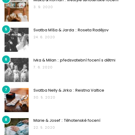
3. 9. 2020
5
Svatba Míša & Jarda :: Roseta Radějov
24. 6. 2020
6
Ivka & Milan :: předsvatební focení s dětmi
7. 6. 2020
7
Svatba Nelly & Jirka :: Reistna Valtice
30. 5. 2020
8
Marie & Josef :: Těhotenské focení
22. 5. 2020