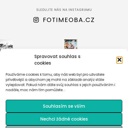
SLEDUJTE NÁS NA INSTAGRAMU
FOTIMEOBA.CZ
Jsou
Co na
svatby
tom, že
a jsou
jste
svatby
zrovna
Spravovat souhlas s
... A
na
cookies
když
svatbě
vidíme
. A co
na
...
na
tom,
...
Používáme cookies k tomu, aby náš web byl pro uživatele
75
33
5
přívětivější a abychom jej mohli na základě analýz stále
1
vylepšovat. Pokud nám dáte svůj souhlas s jejich používáním i
nadále, moc nám tím pomůžete...
(C) 2020 - Pro FotimeOba.cz vytvořil JiriWasserbauer.cz
Souhlasím se vším
CONTACT
PRIVACY
TERMS
ABOUT
Nechci žádné cookies
ZÁSADY COOKIES (EU)