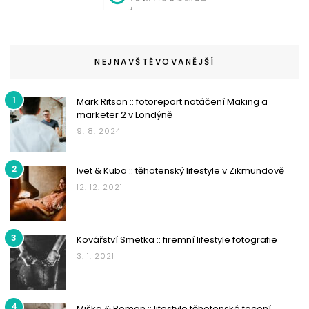
NEJNAVŠTĚVOVANĚJŠÍ
1
Mark Ritson :: fotoreport natáčení Making a
marketer 2 v Londýně
9. 8. 2024
2
Ivet & Kuba :: těhotenský lifestyle v Zikmundově
12. 12. 2021
3
Kovářství Smetka :: firemní lifestyle fotografie
3. 1. 2021
4
Miška & Roman :: lifestyle těhotenské focení